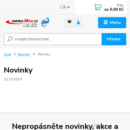
0
ks
CZK
za
0,00 Kč
Menu
Hledat
Úvod
Novinky
Novinky
Novinky
23.10.2019
Nepropásněte novinky, akce a