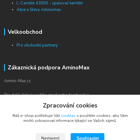
L-Carnitin 43000 - spalovač karnitin
Akce a Slevy Aminomax
Velkoobchod
Pro obchodní partnery
Zákaznická podpora AminoMax
Amino-Max.cz
Pro delší dotaz využijte email nebo facebook :)
(Po. - Pá. od 7 - 22 hod.)
Zpracování cookies
info@aminomax.cz
Náš e-shop potřebuje Váš
souhlas
s použitím cookies, aby Vám
mohli zobrazovat informace týkající se Vašich zájmů.
Souhlasím
Nastavení