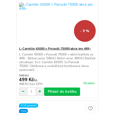
- 9 %
L-Carnitin 43000 + Pyruvát 75000 akce jen 499,-
L-Carnitin 43000 + Pyruvát 75000 = akční balíček za
499,- Běžná cena: 548 Kč Akční cena: 499 Kč Balíček
obsahuje: 1x L-Carnitin 43000, 1x Pyruvát
75000. Oblíbená a osvědčená kombinace dvou
spalovačů ...
548 Kč
499 Kč
/
ks
Skladem
446 Kč
bez DPH
Přidat do košíku
TOP produkt
Akce