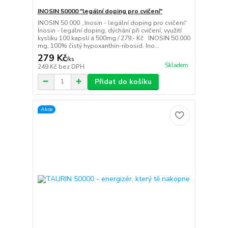
INOSIN 50000 "legální doping pro cvičení"
INOSIN 50 000 ,,Inosin - legální doping pro cvičení“
Inosin - legální doping, dýchání při cvičení, využití
kyslíku 100 kapslí á 500mg / 279,- Kč INOSIN 50.000
mg, 100% čistý hypoxanthin-ribosid. Ino...
279 Kč
/
ks
Skladem
249 Kč
bez DPH
Přidat do košíku
Akce