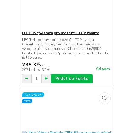
LECITIN "potrava pro mozek" - TOP kvalita
LECITIN ,,potrava pro mozek" - TOP kvalita
Granulovaný sójový lecitin, čistý bez příměsí -
výborné účinky granulovaný lecitin 500g/299Kč
Lecitin bývá nazýván "potravou pro mozek". Lecitin
je látkou p...
299 Kč
/
ks
Skladem
267 Kč
bez DPH
Přidat do košíku
TOP produkt
Akce