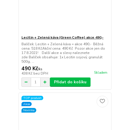
Lecitin + Zelená káva (Green Coffee) akce 490,-
Balíček: Lecitin + Zelená káva = akce 490,- Běžná
cena: 518 KčAkční cena: 490 Kč Pozor akce jen do
17.8.2021! Další akce a slevy naleznete
zde Balíček obsahuje: 1x Lecitin sojový, granulát
500g, ...
490 Kč
/
ks
Skladem
438 Kč
bez DPH
Přidat do košíku
TOP produkt
Akce
Novinka