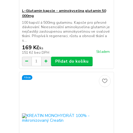
L-Glutamin kapsle - aminokyselina glutamin 50
000mg
100 kapslí á 500mg gutaminu. Kapsle pro přesné
dávkování. Neesenciální aminokyselina glutamin je
nejčastěji zastoupenou aminokyselinou ve svalové
tkáni. Přispívá k regeneraci, růstu a obnově tkání a
s...
169 Kč
/
ks
Skladem
151 Kč
bez DPH
Přidat do košíku
Akce