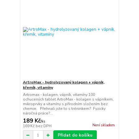
ArtroMax - hydrolyzovaný kolagen + vápník,
křemík, vitamíny
Artromax - kolagen, vápník, vitamíny 100
ochucených tablet ArtroMax - kolagen s vápníkem,
mikroprvky a vitamíny s přírodním složením bez
chemie. Přehnali jste to s tréninkem? Fyzicky
náročná práce?...
189 Kč
/
ks
Není skladem
169 Kč
bez DPH
Přidat do košíku