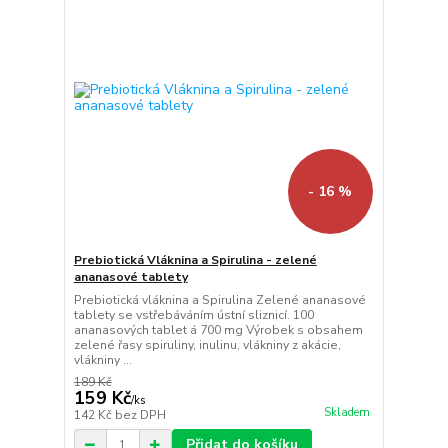
- 16 %
Prebiotická Vláknina a Spirulina - zelené
ananasové tablety
Prebiotická vláknina a Spirulina Zelené ananasové
tablety se vstřebáváním ústní sliznicí. 100
ananasových tablet á 700 mg Výrobek s obsahem
zelené řasy spiruliny, inulinu, vlákniny z akácie,
vlákniny ...
189 Kč
159 Kč
/
ks
Skladem
142 Kč
bez DPH
Přidat do košíku