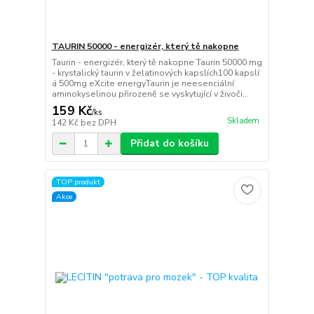
TAURIN 50000 - energizér, který tě nakopne
Taurin - energizér, který tě nakopne Taurin 50000 mg
- krystalický taurin v želatinových kapslích100 kapslí
á 500mg eXcite energyTaurin je neesenciální
aminokyselinou přirozeně se vyskytující v živoči...
159 Kč
/
ks
Skladem
142 Kč
bez DPH
Přidat do košíku
TOP produkt
Akce