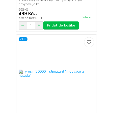
75000. Dvojitá dávka Pyruvátu pro ty, kterým
nevyhovuje ko...
552 Kč
499 Kč
/
ks
Skladem
446 Kč
bez DPH
Přidat do košíku
Akce