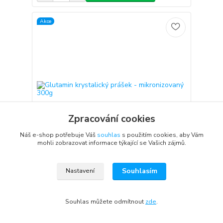
Akce
Zpracování cookies
Náš e-shop potřebuje Váš
souhlas
s použitím cookies, aby Vám
mohli zobrazovat informace týkající se Vašich zájmů.
Glutamin krystalický prášek - mikronizovaný 300g
Souhlasím
Nastavení
Glutamin mikronizovaný prášek Glutamin 300g
Neesenciální aminokyselina glutamin je
prokazatelně nejčastěji zastoupenou
Souhlas můžete odmítnout
zde
.
aminokyselinou ve svalové tkáni. To samo o sobě
svědčí o jeho mimořádné důležitos...