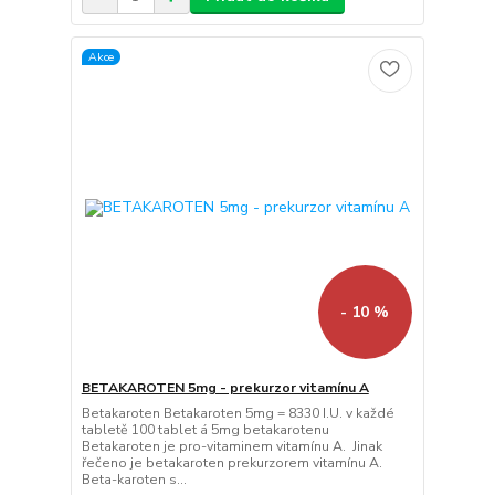
Akce
- 10 %
BETAKAROTEN 5mg - prekurzor vitamínu A
Betakaroten Betakaroten 5mg = 8330 I.U. v každé
tabletě 100 tablet á 5mg betakarotenu
Betakaroten je pro-vitaminem vitamínu A. Jinak
řečeno je betakaroten prekurzorem vitamínu A.
Beta-karoten s...