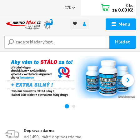
0
ks
CZK
za
0,00 Kč
Menu
Hledat
Doprava zdarma
od 1499,- máte dopravu zdarma