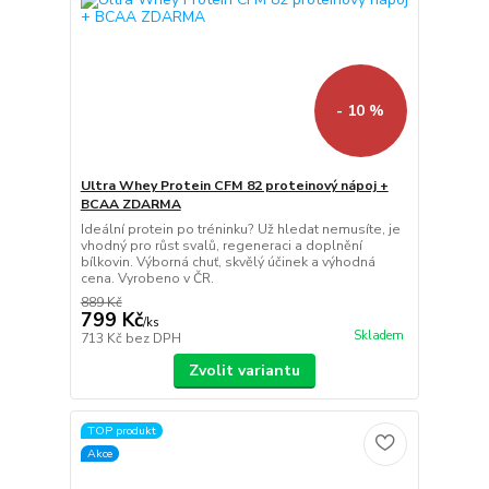
- 10 %
Ultra Whey Protein CFM 82 proteinový nápoj +
BCAA ZDARMA
Ideální protein po tréninku? Už hledat nemusíte, je
vhodný pro růst svalů, regeneraci a doplnění
bílkovin. Výborná chuť, skvělý účinek a výhodná
cena. Vyrobeno v ČR.
889 Kč
799 Kč
/
ks
Skladem
713 Kč
bez DPH
Zvolit variantu
TOP produkt
Akce