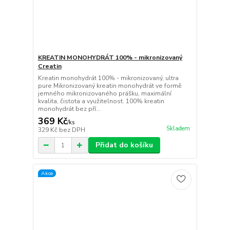
KREATIN MONOHYDRÁT 100% - mikronizovaný
Creatin
Kreatin monohydrát 100% - mikronizovaný, ultra
pure Mikronizovaný kreatin monohydrát ve formě
jemného mikronizovaného prášku, maximální
kvalita, čistota a využitelnost. 100% kreatin
monohydrát bez pří...
369 Kč
/
ks
Skladem
329 Kč
bez DPH
Přidat do košíku
Akce