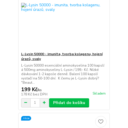
L-Lysin 50000 - imunita, tvorba kolagenu, hojení
úrazů, svaly
L-Lysin 50000 esenciální aminokyselina 100 kapslí
á 500mg aminokyseliny L-Lysin / 199,- Kč. Nízké
dávkování 1-2 kapsle denně. Balení 100 kapslí
vystačí na 50-100 dní. K čemu je L-Lysin dobrý?
"Beaut...
199 Kč
/
ks
Skladem
178 Kč
bez DPH
Přidat do košíku
Akce