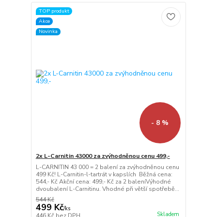
TOP produkt
Akce
Novinka
- 8 %
2x L-Carnitin 43000 za zvýhodněnou cenu 499,-
L-CARNITIN 43 000 = 2 balení za zvýhodněnou cenu
499 Kč! L-Carnitin-l-tartrát v kapslích Běžná cena:
544,- Kč Akční cena: 499,- Kč za 2 baleníVýhodné
dvoubalení L-Carnitinu. Vhodné při větší spotřebě...
544 Kč
499 Kč
/
ks
Skladem
446 Kč
bez DPH