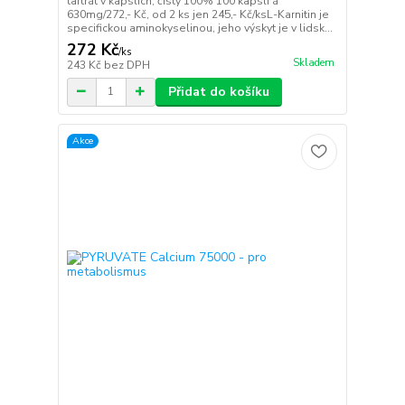
tartrát v kapslích, čistý 100% 100 kapslí á
630mg/272,- Kč, od 2 ks jen 245,- Kč/ksL-Karnitin je
specifickou aminokyselinou, jeho výskyt je v lidsk...
272 Kč
/
ks
Skladem
243 Kč
bez DPH
Přidat do košíku
Akce