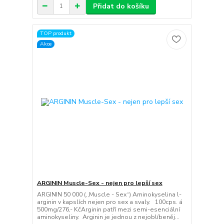
Přidat do košíku
TOP produkt
Akce
ARGININ Muscle-Sex - nejen pro lepší sex
ARGININ 50 000 (,,Muscle - Sex“) Aminokyselina l-
arginin v kapslích nejen pro sex a svaly. 100cps. á
500mg/276,- KčArginin patří mezi semi-esenciální
aminokyseliny. Arginin je jednou z nejoblíbeněj...