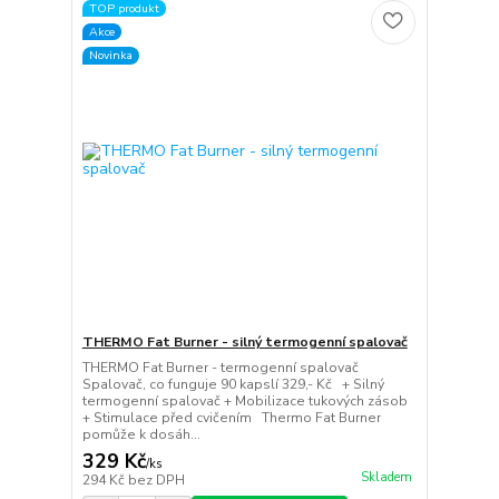
TOP produkt
Akce
Novinka
THERMO Fat Burner - silný termogenní spalovač
THERMO Fat Burner - termogenní spalovač
Spalovač, co funguje 90 kapslí 329,- Kč + Silný
termogenní spalovač + Mobilizace tukových zásob
+ Stimulace před cvičením Thermo Fat Burner
pomůže k dosáh...
329 Kč
/
ks
Skladem
294 Kč
bez DPH