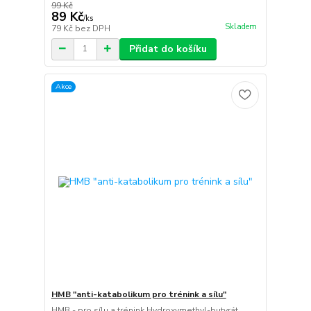
99 Kč
89 Kč
/
ks
Skladem
79 Kč
bez DPH
Přidat do košíku
Akce
HMB "anti-katabolikum pro trénink a sílu"
HMB - pro sílu a trénink Hydroxymethyl-butyrát