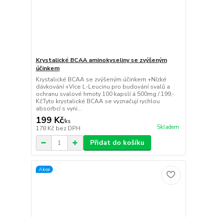
Krystalické BCAA aminokyseliny se zvýšeným
účinkem
Krystalické BCAA se zvýšeným účinkem +Nízké
dávkování +Více L-Leucinu pro budování svalů a
ochranu svalové hmoty 100 kapslí á 500mg / 199,-
KčTyto krystalické BCAA se vyznačují rychlou
absorbcí s vyni...
199 Kč
/
ks
Skladem
178 Kč
bez DPH
Přidat do košíku
Akce