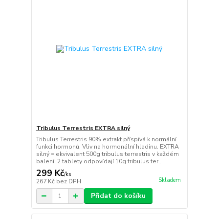
Tribulus Terrestris EXTRA silný
Tribulus Terrestris 90% extrakt příspívá k normální
funkci hormonů. Vliv na hormonální hladinu. EXTRA
silný = ekvivalent 500g tribulus terrestris v každém
balení. 2 tablety odpovídají 10g tribulus ter...
299 Kč
/
ks
Skladem
267 Kč
bez DPH
Přidat do košíku