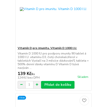
Vitamín D pro imunitu. Vitamín D 1000 I.U.
Vitamín D 1000 IU pro podporu imunity 90 tablet á
1000 I.U. vitamínu D3, čistý cholekalciferol v
tabletách Vystačí na 3 měsíce dávkování!1 tableta =
500% denní dávky vitamínu D Vitamín D bývá
nazýván ...
139 Kč
/
ks
Skladem
124 Kč
bez DPH
Přidat do košíku
Akce