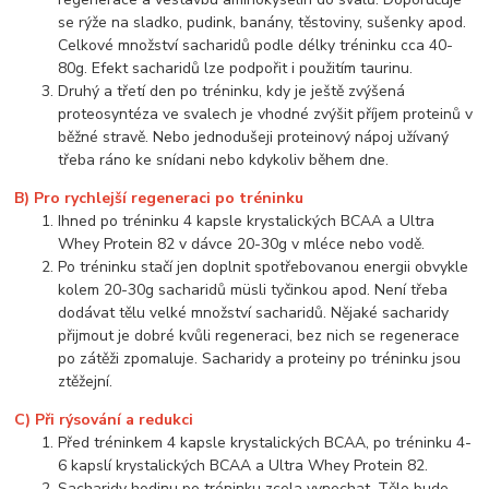
se rýže na sladko, pudink, banány, těstoviny, sušenky apod.
Celkové množství sacharidů podle délky tréninku cca 40-
80g. Efekt sacharidů lze podpořit i použitím taurinu.
Druhý a třetí den po tréninku, kdy je ještě zvýšená
proteosyntéza ve svalech je vhodné zvýšit příjem proteinů v
běžné stravě. Nebo jednodušeji proteinový nápoj užívaný
třeba ráno ke snídani nebo kdykoliv během dne.
B) Pro rychlejší regeneraci po tréninku
Ihned po tréninku 4 kapsle krystalických BCAA a Ultra
Whey Protein 82 v dávce 20-30g v mléce nebo vodě.
Po tréninku stačí jen doplnit spotřebovanou energii obvykle
kolem 20-30g sacharidů müsli tyčinkou apod. Není třeba
dodávat tělu velké množství sacharidů. Nějaké sacharidy
přijmout je dobré kvůli regeneraci, bez nich se regenerace
po zátěži zpomaluje. Sacharidy a proteiny po tréninku jsou
ztěžejní.
C) Při rýsování a redukci
Před tréninkem 4 kapsle krystalických BCAA, po tréninku 4-
6 kapslí krystalických BCAA a Ultra Whey Protein 82.
Sacharidy hodinu po tréninku zcela vynechat. Tělo bude