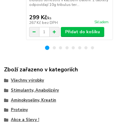
tribulus terrestris v každém balení. 2 tablety
KčArginin pa
odpovídají 10g tribulus ter...
aminokyselin
nejoblíbeněj.
299 Kč
276 Kč
/
ks
/
ks
Skladem
267 Kč
bez DPH
246 Kč
bez 
Přidat do košíku
Zboží zařazeno v kategoriích
Všechny výrobky
Stimulanty, Anabolizéry
Aminokyseliny, Kreatin
Proteiny
Akce a Slevy !