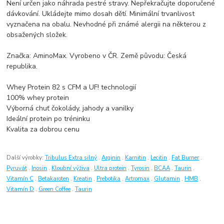
Není určen jako náhrada pestré stravy. Nepřekračujte doporučené
dávkování. Ukládejte mimo dosah dětí. Minimální trvanlivost
vyznačena na obalu. Nevhodné při známé alergii na některou z
obsažených složek.
Značka: AminoMax. Vyrobeno v ČR. Země původu: Česká
republika.
Whey Protein 82 s CFM a UF! technologií
100% whey protein
Výborná chuť čokolády, jahody a vanilky
Ideální protein po tréninku
Kvalita za dobrou cenu
Další výrobky:
Tribulus Extra silný
.
Arginin
.
Karnitin
.
Lecitin
.
Fat Burner
.
Pyruvát
.
Inosin
.
Kloubní výživa
.
Ultra protein
.
Tyrosin
.
BCAA
.
Taurin
.
Vitamín C
.
Betakaroten
.
Kreatin
.
Prebotika
.
Artromax
.
Glutamin
.
HMB
.
Vitamín D
.
Green Coffee
.
Taurin