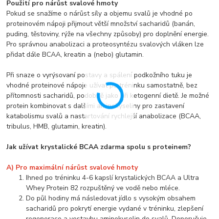
Použití pro nárůst svalové hmoty
Pokud se snažíme o nárůst síly a objemu svalů je vhodné po
proteinovém nápoji přijmout větší množství sacharidů (banán,
puding, těstoviny, rýže na všechny způsoby) pro doplnění energie.
Pro správnou anabolizaci a proteosyntézu svalových vláken lze
přidat dále BCAA, kreatin a (nebo) glutamin.
Při snaze o vyrýsovaní postavy a spálení podkožního tuku je
vhodné proteinové nápoje užívat po tréninku samostatně, bez
přítomnosti sacharidů, podobně jako při ketogenní dietě. Je možné
protein kombinovat s dalšími aminokyseliny pro zastavení
katabolismu svalů a nastartování rychlejší anabolizace (BCAA,
tribulus, HMB, glutamin, kreatin).
Jak užívat krystalické BCAA zdarma spolu s proteinem?
A) Pro maximální nárůst svalové hmoty
Ihned po tréninku 4-6 kapslí krystalických BCAA a Ultra
Whey Protein 82 rozpuštěný ve vodě nebo mléce.
Do půl hodiny má následovat jídlo s vysokým obsahem
sacharidů pro pokrytí energie vydané v tréninku, zlepšení
regenerace a vestavbu aminokyselin do svalů. Doporučuje