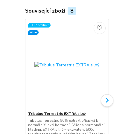
Související zboží
8
TOP produkt
TOP produkt
Akce
Akce
Tribulus Terrestris EXTRA silný
ARGININ Mus
Tribulus Terrestris 90% extrakt příspívá k
ARGININ 50 0
normální funkci hormonů. Vliv na hormonální
Aminokyselin
hladinu. EXTRA silný = ekvivalent 500g
sex a svaly.