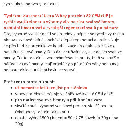
syrovátkového whey proteinu.
Typickou vlastností Ultra Whey proteinu 82 CFM+UF je
rychlá využitelnost a výborný vliv na růst svalové hmoty,
nabírání hmotnosti a rychlejší regeneraci svalů po námaze
.
Díky výborné využitelnosti se proteiny z nápoje se rychle využijí na
obnovu svalové tkáně, dochází k lepší regeneraci a optimalizuje
se přechod z potréninkové katabolizace do anabolické fáze a
nabírání svalové hmoty. Doplňkové užívání zvyšuje objem svalové
hmoty. Tento protein je vhodným řešením pro ty, kteří se snaží o
nárůst svalové hmoty, mají problémy s přibráním váhy nebo mají
nedostatek kvalitních bílkovin ve stravě.
Proč tento protein koupit
už nemusíte řešit, co jíst po tréninku
whey proteinové nápoje ve špičkové kvalitě CFM a UF!
pro nárůst svalové hmoty a přibírání na váze
skvělá chuť - výborný vanilkový protein, sladší jahoda,
čokoládový protein tak akorát
dlouhá výdrž 1500g balení = 50 až 75 dávek (á 30g nebo
20g)