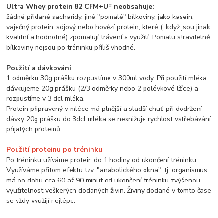
Ultra Whey protein 82 CFM+UF neobsahuje:
žádné přidané sacharidy, jiné "pomalé" bílkoviny, jako kasein,
vaječný protein, sójový nebo hovězí protein, které (i když jsou jinak
kvalitní a hodnotné) zpomalují trávení a využití. Pomalu stravitelné
bílkoviny nejsou po tréninku příliš vhodné.
Použití a dávkování
1 odměrku 30g prášku rozpustíme v 300ml vody. Při použití mléka
dávkujeme 20g prášku (2/3 odměrky nebo 2 polévkové lžíce) a
rozpustíme v 3 dcl mléka.
Protein připravený v mléce má plnější a sladší chuť, při dodržení
dávky 20g prášku do 3dcl mléka se nesnižuje rychlost vstřebávání
přijatých proteinů.
Použití proteinu po tréninku
Po tréninku užíváme protein do 1 hodiny od ukončení tréninku.
Využíváme přitom efektu tzv. "anabolického okna", tj. organismus
má po dobu cca 60 až 90 minut od ukončení tréninku zvýšenou
využitelnost veškerých dodaných živin. Živiny dodané v tomto čase
se vždy využijí nejlépe.