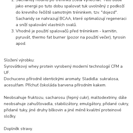
jako energii po tuto dobu spalovat tuk uvolněný z podkoží
do krevního řečiště samotným tréninkem, tzv. "dojezd".
Sacharidy se nahrazují BCAA, které optimalizují regeneraci
a sníží spalování vlastních svalů.
Vhodné je použití spalovačů před tréninkem - karnitin,
pyruvát, thermo fat burner (pozor na použití večer), tyrosin
apod.
Složení výrobku:
Syrovátkový whey protein vyrobený moderní technologií CFM a
UF.
Dochuceno přírodně identickými aromaty. Sladidla: sukralosa,
acesulfam. Příchuť čokoláda barvena přírodním kakem.
Neobsahuje fruktozu, sacharosu (řepný cukr), maltodextriny, dále
neobsahuje zahušťovadla, stabilizátory, emulgátory, přidané cukry,
přidané tuky, jiné druhy bílkovin a jiné méně kvalitní proteinové
složky.
Doplněk stravy.