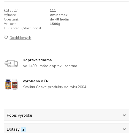
kód zboží
111
Výrobce:
AminoMax
Odeslání:
do 48 hodin
Velikost:
1500g
Hlídat cenu / dostupnost
Do oblíbených
Doprava zdarma
od 1499,- máte dopravu zdarma
Vyrobeno v ČR
Kvalitní České produkty od roku 2004.
Popis výrobku
Dotazy
2